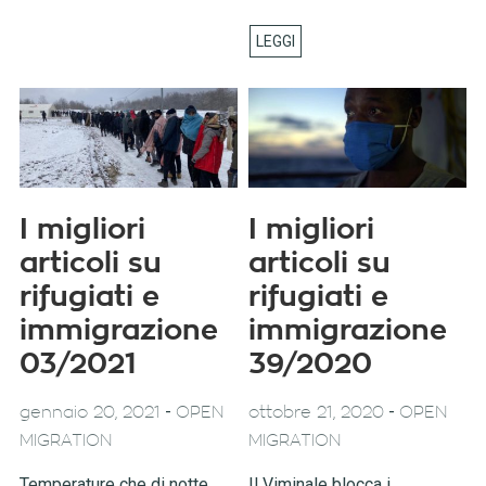
I migliori
I migliori
articoli su
articoli su
rifugiati e
rifugiati e
immigrazione
immigrazione
03/2021
39/2020
-
-
gennaio 20, 2021
OPEN
ottobre 21, 2020
OPEN
MIGRATION
MIGRATION
Temperature che di notte
Il Viminale blocca i