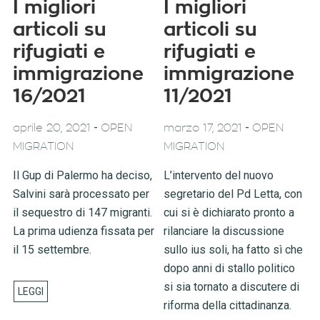
I migliori
I migliori
articoli su
articoli su
rifugiati e
rifugiati e
immigrazione
immigrazione
16/2021
11/2021
-
-
aprile 20, 2021
OPEN
marzo 17, 2021
OPEN
MIGRATION
MIGRATION
Il Gup di Palermo ha deciso,
L’intervento del nuovo
Salvini sarà processato per
segretario del Pd Letta, con
il sequestro di 147 migranti.
cui si è dichiarato pronto a
La prima udienza fissata per
rilanciare la discussione
il 15 settembre.
sullo ius soli, ha fatto sì che
dopo anni di stallo politico
si sia tornato a discutere di
riforma della cittadinanza.