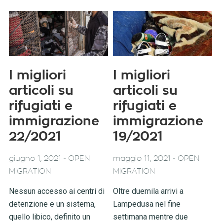
I migliori
I migliori
articoli su
articoli su
rifugiati e
rifugiati e
immigrazione
immigrazione
22/2021
19/2021
-
-
giugno 1, 2021
OPEN
maggio 11, 2021
OPEN
MIGRATION
MIGRATION
Nessun accesso ai centri di
Oltre duemila arrivi a
detenzione e un sistema,
Lampedusa nel fine
quello libico, definito un
settimana mentre due