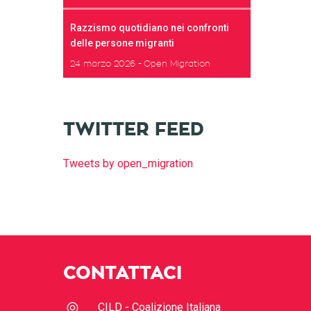
Razzismo quotidiano nei confronti
delle persone migranti
24 marzo 2026
Open Migration
TWITTER FEED
Tweets by open_migration
CONTATTACI
CILD - Coalizione Italiana