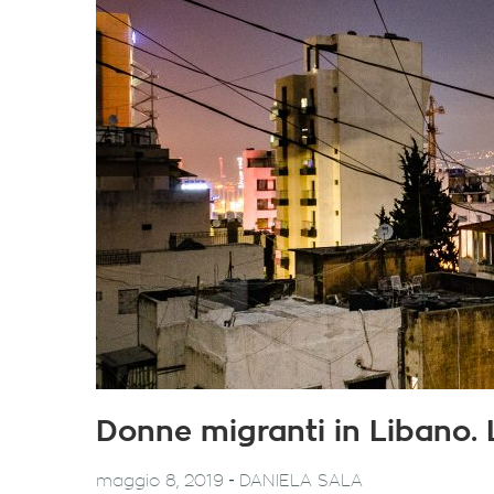
Donne migranti in Libano. L
-
maggio 8, 2019
DANIELA SALA