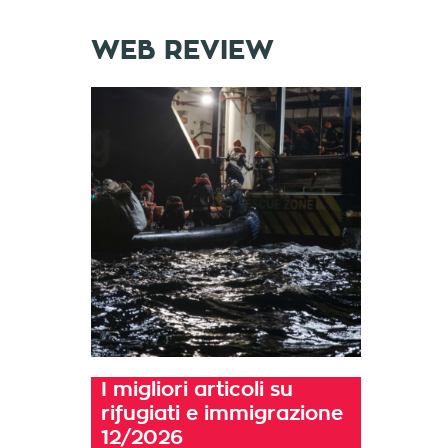
WEB REVIEW
I migliori articoli su
rifugiati e immigrazione
12/2026