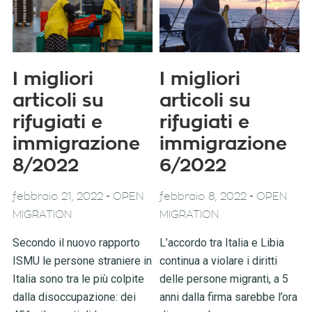
I migliori
I migliori
articoli su
articoli su
rifugiati e
rifugiati e
immigrazione
immigrazione
8/2022
6/2022
-
-
febbraio 21, 2022
OPEN
febbraio 8, 2022
OPEN
MIGRATION
MIGRATION
Secondo il nuovo rapporto
L’accordo tra Italia e Libia
ISMU le persone straniere in
continua a violare i diritti
Italia sono tra le più colpite
delle persone migranti, a 5
dalla disoccupazione: dei
anni dalla firma sarebbe l’ora