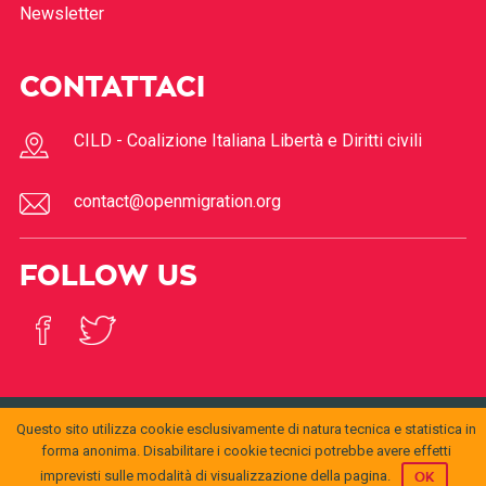
Newsletter
CONTATTACI
CILD - Coalizione Italiana Libertà e Diritti civili
contact@openmigration.org
FOLLOW US
Questo sito utilizza cookie esclusivamente di natura tecnica e statistica in
© 2017
Open
forma anonima. Disabilitare i cookie tecnici potrebbe avere effetti
openmigration.org
by
CILD
is licensed under a
Creative
Migration
Commons Attribution 4.0 International License
.
imprevisti sulle modalità di visualizzazione della pagina.
OK
Permissions beyond the scope of this license may be