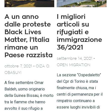
A un anno
I migliori
dalle proteste
articoli su
Black Lives
rifugiati e
Matter, l’Italia
immigrazione
rimane un
36/2021
Paese razzista
-
settembre 14, 2021
OPEN MIGRATION
-
ottobre 7, 2021
OIZA Q.
OBASUYI
La sezione “Ospedaletto”
del Cpr di Torino è stata
A fine settembre Omar
finalmente chiusa, ma i
Baldeh, uomo originario
centri di permanenza per il
della Guinea Bissau, è morto
rimpatrio continuano a
tra le fiamme che hanno
essere luoghi invivibili di
avvolto il suo rifugio a