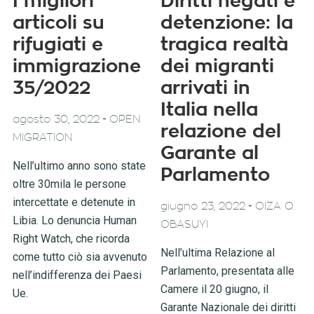
I migliori
Diritti negati e
articoli su
detenzione: la
rifugiati e
tragica realtà
immigrazione
dei migranti
35/2022
arrivati in
Italia nella
-
agosto 30, 2022
OPEN
relazione del
MIGRATION
Garante al
Nell’ultimo anno sono state
Parlamento
oltre 30mila le persone
intercettate e detenute in
-
giugno 23, 2022
OIZA Q.
Libia. Lo denuncia Human
OBASUYI
Right Watch, che ricorda
Nell’ultima Relazione al
come tutto ciò sia avvenuto
Parlamento, presentata alle
nell’indifferenza dei Paesi
Camere il 20 giugno, il
Ue.
Garante Nazionale dei diritti