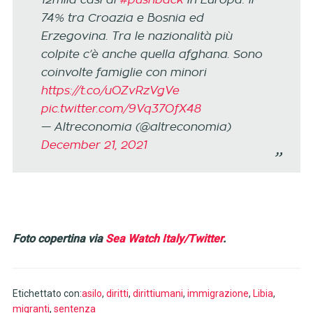
12mila casi di
#pushback
in Europa: il
74% tra Croazia e Bosnia ed
Erzegovina. Tra le nazionalità più
colpite c’è anche quella afghana. Sono
coinvolte famiglie con minori
https://t.co/uOZvRzVgVe
pic.twitter.com/9Vq37OfX48
— Altreconomia (@altreconomia)
December 21, 2021
Foto copertina via
Sea Watch Italy/Twitter
.
Etichettato con:
asilo
,
diritti
,
dirittiumani
,
immigrazione
,
Libia
,
migranti
,
sentenza