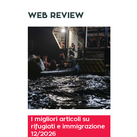
WEB REVIEW
I migliori articoli su
rifugiati e immigrazione
12/2026