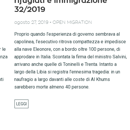
rifugiati e immigrazione
32/2019
-
agosto 27, 2019
OPEN MIGRATION
Proprio quando l’esperienza di governo sembrava al
capolinea, l’esecutivo ritrova compattezza e impedisce
 le
alla nave Eleonore, con a bordo oltre 100 persone, di
enza
approdare in Italia. Scontata la firma del ministro Salvini,
arrivano anche quelle di Toninelli e Trenta. Intanto a
largo della Libia si registra l’ennesima tragedia: in un
ti
naufragio a largo davanti alle coste di Al Khums
sarebbero morte almeno 40 persone.