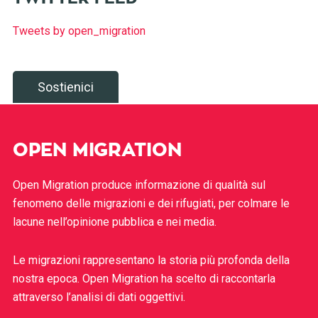
Tweets by open_migration
Sostienici
OPEN MIGRATION
Open Migration produce informazione di qualità sul
fenomeno delle migrazioni e dei rifugiati, per colmare le
lacune nell’opinione pubblica e nei media.
Le migrazioni rappresentano la storia più profonda della
nostra epoca. Open Migration ha scelto di raccontarla
attraverso l’analisi di dati oggettivi.