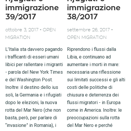
immigrazione
immigrazione
39/2017
38/2017
-
-
ottobre 3, 2017
OPEN
settembre 26, 2017
MIGRATION
OPEN MIGRATION
L’Italia sta davvero pagando
Riprendono i flussi dalla
i trafficanti di esseri umani
Libia, e continuano ad
libici per rallentare i migranti
aumentare i morti in mare:
- parola del New York Times
necessaria una riflessione
e del Washington Post.
sui limitati successi e gli alti
Inoltre: il destino dello ius
costi delle politiche di
soli, la Germania e i rifugiati
chiusura e deterrenza dei
dopo le elezioni, la nuova
flussi migratori - in Europa
rotta del Mar Nero (che non
come in America. Inoltre: le
basta, però, per parlare di
preoccupazioni sulla rotta
“invasione” in Romania), i
del Mar Nero e perché