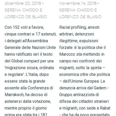
-
-
dicembre 20, 2018
novembre 14, 2018
SERENA CHIODO E
SERENA CHIODO E
LORENZO DE BLASIO
LORENZO DE BLASIO
Con 152 voti a favore,
Racial profiling, arresti
cinque contrari e 17 astenuti,
arbitrari, detenzioni
i delegati all’Assemblea
illegittime, espulsioni
Generale delle Nazioni Unite
forzate: è la politica che il
hanno ratificato ieri il testo
Marocco sta mettendo in
del Global compact per una
campo nei confronti dei
'migrazione sicura, ordinata
migranti, sotto la spinta –
e regolare'. L’Italia, dopo
economica oltre che politica
essere stata la grande
– dell'Unione Europea. La
assente alla Conferenza di
denuncia arriva dal Gadem -
Marrakech, ha deciso di
Gruppo antirazzista di
astenersi dalla votazione,
difesa dei cittadini stranieri
mentre proprio il giorno
e migranti, con sede a Rabat
prima era stata tra i 181
- che ha da poco presentato