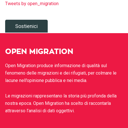
Tweets by open_migration
Sostienici
OPEN MIGRATION
Open Migration produce informazione di qualità sul
fenomeno delle migrazioni e dei rifugiati, per colmare le
lacune nell’opinione pubblica e nei media.
Le migrazioni rappresentano la storia più profonda della
nostra epoca. Open Migration ha scelto di raccontarla
attraverso l’analisi di dati oggettivi.