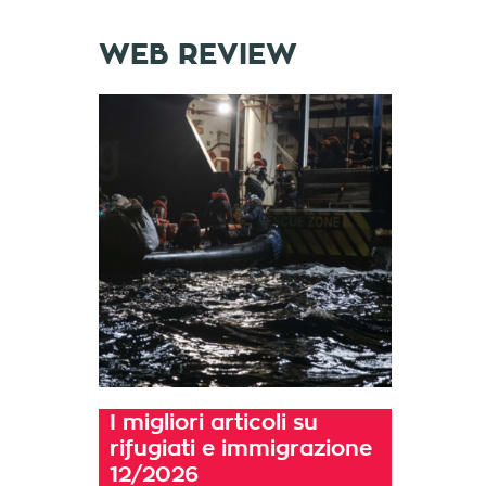
WEB REVIEW
I migliori articoli su
rifugiati e immigrazione
12/2026