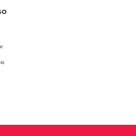
so
ne
iù