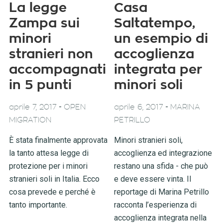
La legge
Casa
Zampa sui
Saltatempo,
minori
un esempio di
stranieri non
accoglienza
accompagnati
integrata per
in 5 punti
minori soli
-
-
aprile 7, 2017
OPEN
aprile 6, 2017
MARINA
MIGRATION
PETRILLO
È stata finalmente approvata
Minori stranieri soli,
la tanto attesa legge di
accoglienza ed integrazione
protezione per i minori
restano una sfida - che può
stranieri soli in Italia. Ecco
e deve essere vinta. Il
cosa prevede e perché è
reportage di Marina Petrillo
tanto importante.
racconta l’esperienza di
accoglienza integrata nella