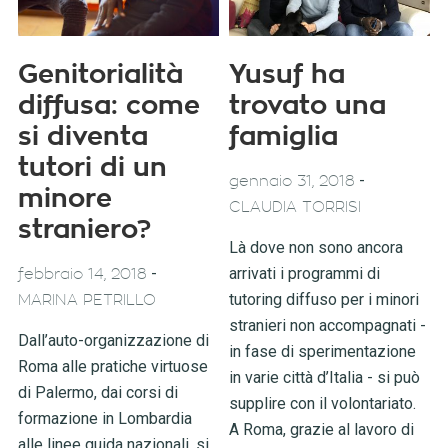
Genitorialità
Yusuf ha
diffusa: come
trovato una
si diventa
famiglia
tutori di un
-
gennaio 31, 2018
minore
CLAUDIA TORRISI
straniero?
Là dove non sono ancora
-
arrivati i programmi di
febbraio 14, 2018
tutoring diffuso per i minori
MARINA PETRILLO
stranieri non accompagnati -
Dall’auto-organizzazione di
in fase di sperimentazione
Roma alle pratiche virtuose
in varie città d’Italia - si può
di Palermo, dai corsi di
supplire con il volontariato.
formazione in Lombardia
A Roma, grazie al lavoro di
alle linee guida nazionali, si