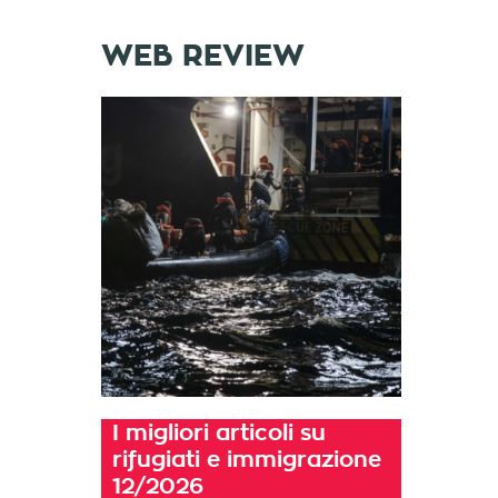
WEB REVIEW
I migliori articoli su
rifugiati e immigrazione
12/2026