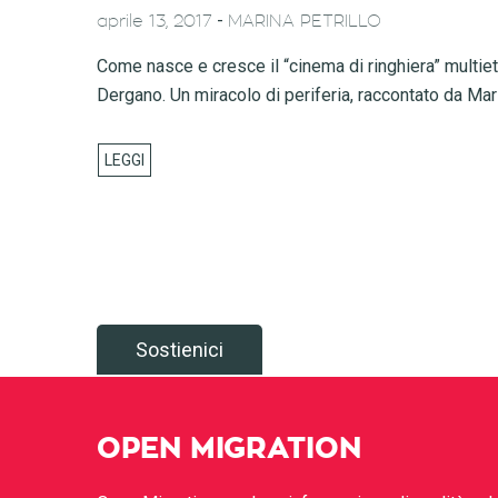
-
aprile 13, 2017
MARINA PETRILLO
Come nasce e cresce il “cinema di ringhiera” multiet
Dergano. Un miracolo di periferia, raccontato da Mari
Sostienici
OPEN MIGRATION