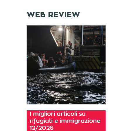
WEB REVIEW
I migliori articoli su
rifugiati e immigrazione
12/2026