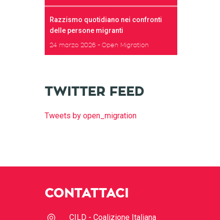
Razzismo quotidiano nei confronti
delle persone migranti
24 marzo 2026
Open Migration
TWITTER FEED
Tweets by open_migration
CONTATTACI
CILD - Coalizione Italiana