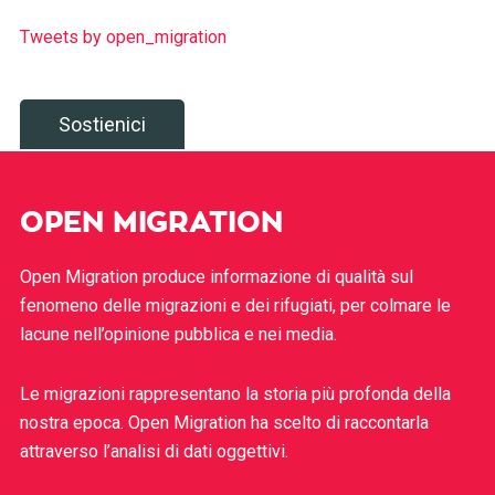
Tweets by open_migration
Sostienici
OPEN MIGRATION
Open Migration produce informazione di qualità sul
fenomeno delle migrazioni e dei rifugiati, per colmare le
lacune nell’opinione pubblica e nei media.
Le migrazioni rappresentano la storia più profonda della
nostra epoca. Open Migration ha scelto di raccontarla
attraverso l’analisi di dati oggettivi.