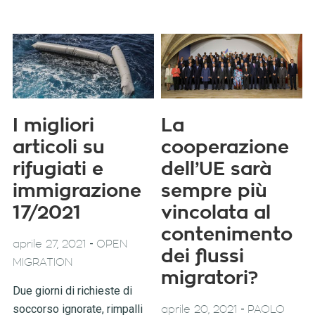
I migliori
La
articoli su
cooperazione
rifugiati e
dell’UE sarà
immigrazione
sempre più
17/2021
vincolata al
contenimento
-
aprile 27, 2021
OPEN
dei flussi
MIGRATION
migratori?
Due giorni di richieste di
soccorso ignorate, rimpalli
-
aprile 20, 2021
PAOLO