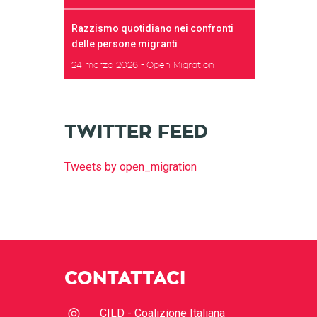
Razzismo quotidiano nei confronti
delle persone migranti
24 marzo 2026
Open Migration
TWITTER FEED
Tweets by open_migration
CONTATTACI
CILD - Coalizione Italiana