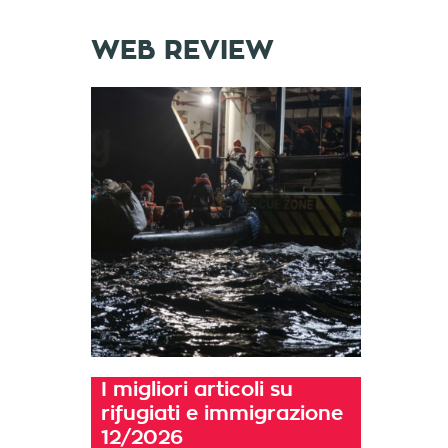
WEB REVIEW
I migliori articoli su
rifugiati e immigrazione
12/2026