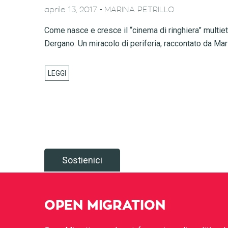
-
aprile 13, 2017
MARINA PETRILLO
Come nasce e cresce il “cinema di ringhiera” multiet
Dergano. Un miracolo di periferia, raccontato da Mari
Sostienici
OPEN MIGRATION