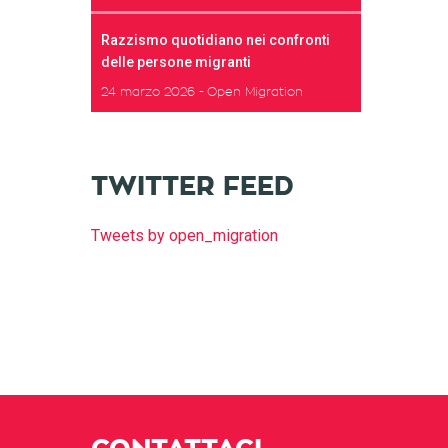
Razzismo quotidiano nei confronti
delle persone migranti
24 marzo 2026
Open Migration
TWITTER FEED
Tweets by open_migration