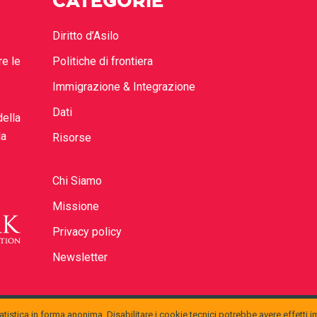
CATEGORIE
Diritto d’Asilo
re le
Politiche di frontiera
Immigrazione & Integrazione
Dati
della
la
Risorse
Chi Siamo
Missione
Privacy policy
Newsletter
tistica in forma anonima. Disabilitare i cookie tecnici potrebbe avere effetti i