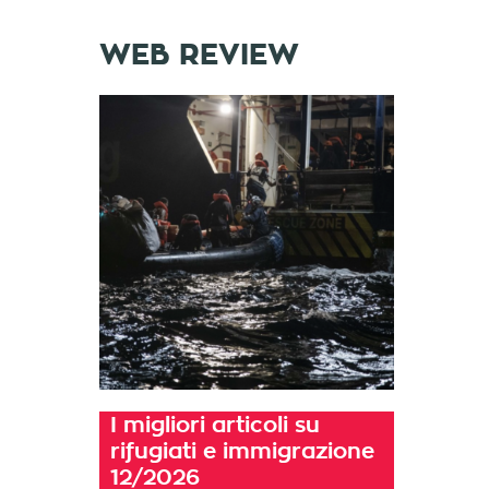
WEB REVIEW
I migliori articoli su
rifugiati e immigrazione
12/2026