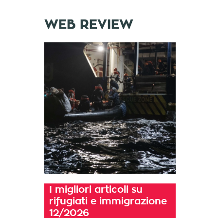
WEB REVIEW
I migliori articoli su
rifugiati e immigrazione
12/2026