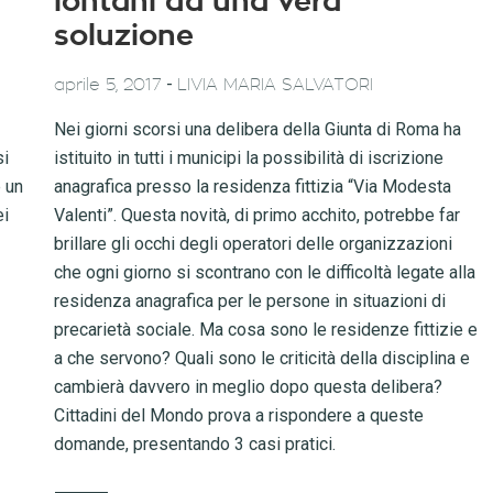
lontani da una vera
soluzione
-
aprile 5, 2017
LIVIA MARIA SALVATORI
Nei giorni scorsi una delibera della Giunta di Roma ha
si
istituito in tutti i municipi la possibilità di iscrizione
 un
anagrafica presso la residenza fittizia “Via Modesta
ei
Valenti”. Questa novità, di primo acchito, potrebbe far
brillare gli occhi degli operatori delle organizzazioni
che ogni giorno si scontrano con le difficoltà legate alla
residenza anagrafica per le persone in situazioni di
precarietà sociale. Ma cosa sono le residenze fittizie e
a che servono? Quali sono le criticità della disciplina e
cambierà davvero in meglio dopo questa delibera?
Cittadini del Mondo prova a rispondere a queste
domande, presentando 3 casi pratici.