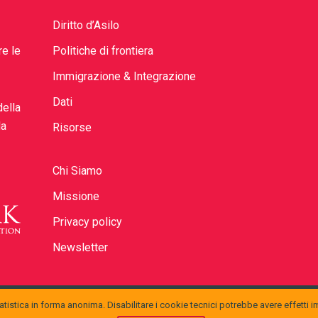
Diritto d’Asilo
re le
Politiche di frontiera
Immigrazione & Integrazione
Dati
della
la
Risorse
Chi Siamo
Missione
Privacy policy
Newsletter
tistica in forma anonima. Disabilitare i cookie tecnici potrebbe avere effetti i