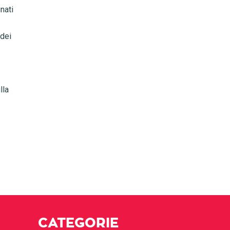
nati
 dei
lla
CATEGORIE