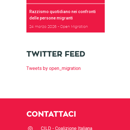
Razzismo quotidiano nei confronti
delle persone migranti
24 marzo 2026
Open Migration
TWITTER FEED
Tweets by open_migration
CONTATTACI
CILD - Coalizione Italiana