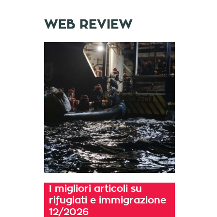
WEB REVIEW
I migliori articoli su
rifugiati e immigrazione
12/2026