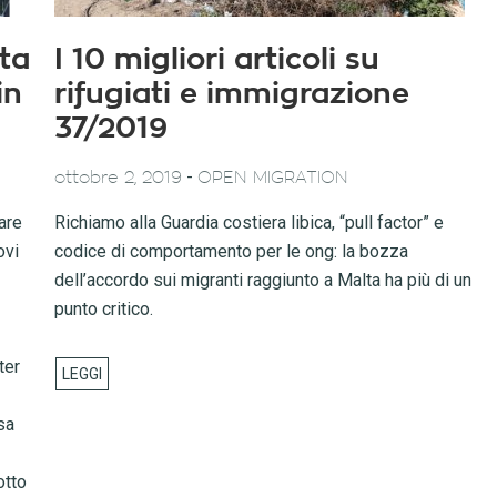
uta
I 10 migliori articoli su
in
rifugiati e immigrazione
37/2019
-
ottobre 2, 2019
OPEN MIGRATION
are
Richiamo alla Guardia costiera libica, “pull factor” e
ovi
codice di comportamento per le ong: la bozza
dell’accordo sui migranti raggiunto a Malta ha più di un
punto critico.
ter
sa
otto