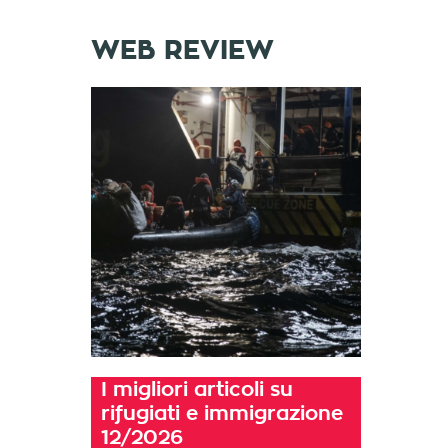
WEB REVIEW
I migliori articoli su
rifugiati e immigrazione
12/2026