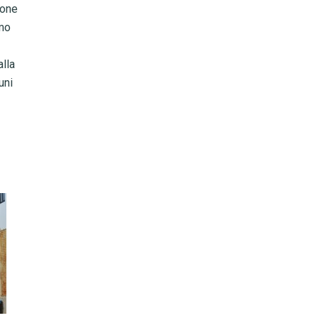
ione
omo
alla
uni