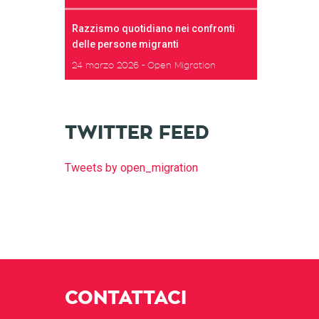
Razzismo quotidiano nei confronti
delle persone migranti
24 marzo 2026
Open Migration
TWITTER FEED
Tweets by open_migration
CONTATTACI