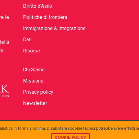
Diritto d’Asilo
re le
Politiche di frontiera
Immigrazione & Integrazione
Dati
della
la
Risorse
Chi Siamo
Missione
Privacy policy
Newsletter
tistica in forma anonima. Disabilitare i cookie tecnici potrebbe avere effetti i
ttribution 4.0 International License
.
COOKIE POLICY