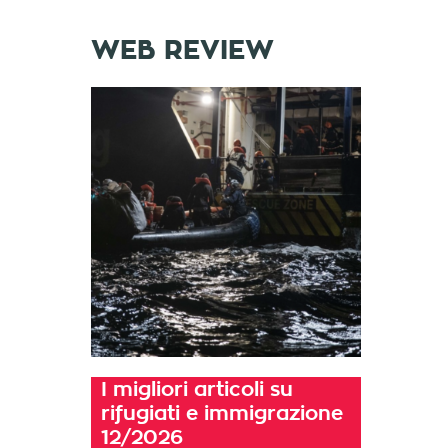
WEB REVIEW
I migliori articoli su
rifugiati e immigrazione
12/2026