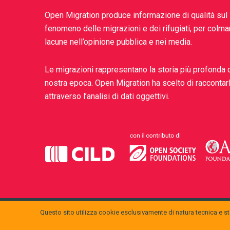
Open Migration produce informazione di qualità sul
fenomeno delle migrazioni e dei rifugiati, per colma
lacune nell’opinione pubblica e nei media.
Le migrazioni rappresentano la storia più profonda 
nostra epoca. Open Migration ha scelto di raccontar
attraverso l’analisi di dati oggettivi.
Questo sito utilizza cookie esclusivamente di natura tecnica e sta
openmigration.org
by
CILD
is licensed under a
Creative Commons A