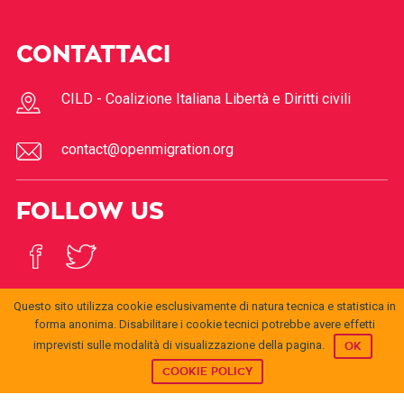
CONTATTACI
CILD - Coalizione Italiana Libertà e Diritti civili
contact@openmigration.org
FOLLOW US
Questo sito utilizza cookie esclusivamente di natura tecnica e statistica in
forma anonima. Disabilitare i cookie tecnici potrebbe avere effetti
imprevisti sulle modalità di visualizzazione della pagina.
OK
© 2017
Open
openmigration.org
by
CILD
is licensed under a
Creative
Migration
Commons Attribution 4.0 International License
.
COOKIE POLICY
Permissions beyond the scope of this license may be
available at
info@cild.eu