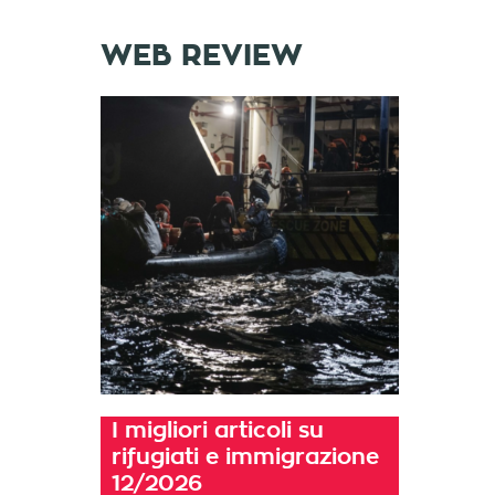
WEB REVIEW
I migliori articoli su
rifugiati e immigrazione
12/2026