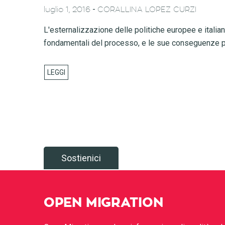
-
luglio 1, 2016
CORALLINA LOPEZ CURZI
L'esternalizzazione delle politiche europee e italian
fondamentali del processo, e le sue conseguenze più g
Sostienici
OPEN MIGRATION