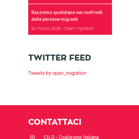
Razzismo quotidiano nei confronti
delle persone migranti
24 marzo 2026
Open Migration
TWITTER FEED
Tweets by open_migration
CONTATTACI
CILD - Coalizione Italiana