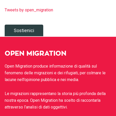
Tweets by open_migration
Sostienici
OPEN MIGRATION
Open Migration produce informazione di qualità sul
fenomeno delle migrazioni e dei rifugiati, per colmare le
lacune nell’opinione pubblica e nei media.
Le migrazioni rappresentano la storia più profonda della
nostra epoca. Open Migration ha scelto di raccontarla
attraverso l’analisi di dati oggettivi.