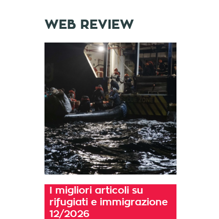
WEB REVIEW
I migliori articoli su
rifugiati e immigrazione
12/2026