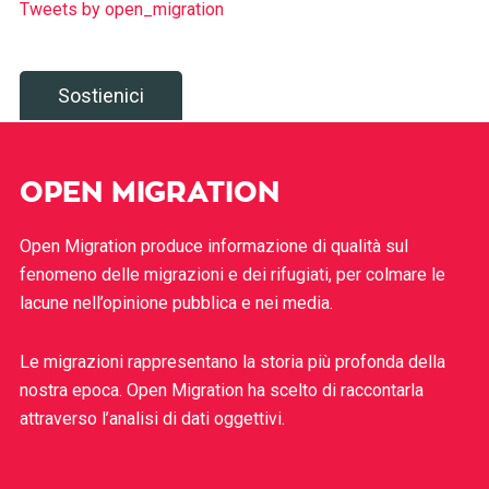
Tweets by open_migration
Sostienici
OPEN MIGRATION
Open Migration produce informazione di qualità sul
fenomeno delle migrazioni e dei rifugiati, per colmare le
lacune nell’opinione pubblica e nei media.
Le migrazioni rappresentano la storia più profonda della
nostra epoca. Open Migration ha scelto di raccontarla
attraverso l’analisi di dati oggettivi.