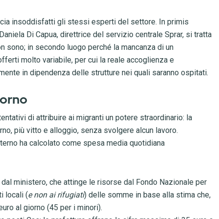
ia insoddisfatti gli stessi esperti del settore. In primis
aniela Di Capua, direttrice del servizio centrale Sprar, si tratta
on sono; in secondo luogo perché la mancanza di un
fferti molto variabile, per cui la reale accoglienza e
amente in dipendenza delle strutture nei quali saranno ospitati.
iorno
tativi di attribuire ai migranti un potere straordinario: la
rno, più vitto e alloggio, senza svolgere alcun lavoro.
’Interno ha calcolato come spesa media quotidiana
 dal ministero, che attinge le risorse dal Fondo Nazionale per
 locali (
e non ai rifugiati
) delle somme in base alla stima che,
uro al giorno (45 per i minori).