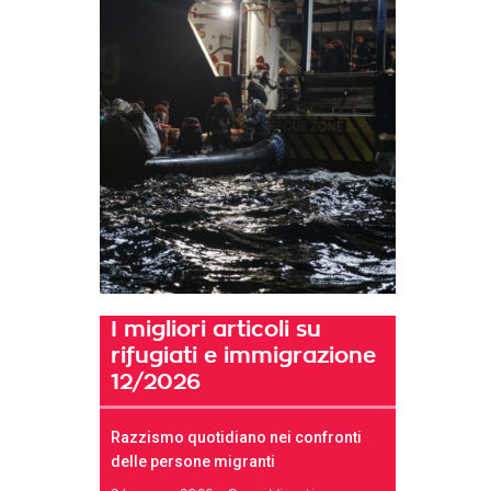
I migliori articoli su
rifugiati e immigrazione
12/2026
Razzismo quotidiano nei confronti
delle persone migranti
t