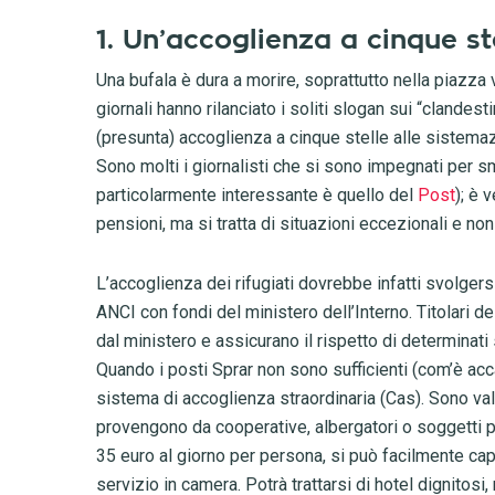
1. Un’accoglienza a cinque st
Una bufala è dura a morire, soprattutto nella piazza 
giornali hanno rilanciato i soliti slogan sui “clandes
(presunta) accoglienza a cinque stelle alle sistemazi
Sono molti i giornalisti che si sono impegnati per s
particolarmente interessante è quello del
Post
); è 
pensioni, ma si tratta di situazioni eccezionali e no
L’accoglienza dei rifugiati dovrebbe infatti svolgersi
ANCI con fondi del ministero dell’Interno. Titolari de
dal ministero e assicurano il rispetto di determinati
Quando i posti Sprar non sono sufficienti (com’è acca
sistema di accoglienza straordinaria (Cas). Sono valu
provengono da cooperative, albergatori o soggetti p
35 euro al giorno per persona, si può facilmente ca
servizio in camera. Potrà trattarsi di hotel dignitosi