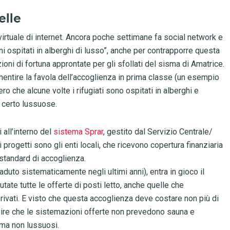
elle
virtuale di internet. Ancora poche settimane fa social network e
tini ospitati in alberghi di lusso”, anche per contrapporre questa
oni di fortuna approntate per gli sfollati del sisma di Amatrice.
mentire la favola dell’accoglienza in prima classe (un esempio
vero che alcune volte i rifugiati sono ospitati in alberghi e
n certo lussuose.
 all’interno del
sistema Sprar
, gestito dal Servizio Centrale/
i progetti sono gli enti locali, che ricevono copertura finanziaria
 standard di accoglienza.
duto sistematicamente negli ultimi anni), entra in gioco il
tate tutte le offerte di posti letto, anche quelle che
rivati. E visto che questa accoglienza deve costare non più di
pire che le sistemazioni offerte non prevedono sauna e
, ma non lussuosi.