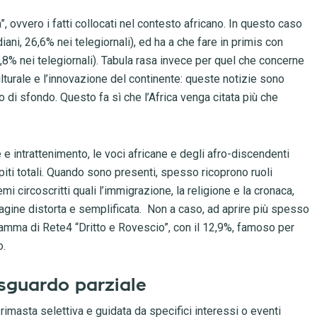
à”, ovvero i fatti collocati nel contesto africano. In questo caso
iani, 26,6% nei telegiornali), ed ha a che fare in primis con
36,8% nei telegiornali). Tabula rasa invece per quel che concerne
 culturale e l’innovazione del continente: queste notizie sono
o di sfondo. Questo fa sì che l’Africa venga citata più che
e e intrattenimento, le voci africane e degli afro-discendenti
iti totali. Quando sono presenti, spesso ricoprono ruoli
emi circoscritti quali l’immigrazione, la religione e la cronaca,
agine distorta e semplificata.
Non a caso, ad aprire più spesso
ogramma di Rete4 “Dritto e Rovescio”, con il 12,9%, famoso per
o.
o sguardo parziale
 rimasta selettiva e guidata da specifici interessi o eventi