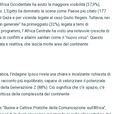
’Africa Occidentale ha avuto la maggiore visibilità (37,9%),
tato. L’Egitto ha dominato la scena come Paese più citato (177
di Gaza e per vicende legate al caso Giulio Regeni. Tuttavia, nei
in generale” ha primeggiato (32%), legata a temi di
programmi, l’ Africa Centrale ha visto una notevole crescita di
 di conflitti e allarmi sanitari come il “nuovo virus”. Questo
a e reattiva, che lascia molte aree del continente
a, l’indagine Ipsos rivela una chiara e incalzante richiesta di
n racconto più equilibrato, capace di valorizzare il potenziale
i della Generazione Z (88%). Ciò significa che c’è spazio, c’è
pettosa della complessità del continente.
lle “Buone e Cattive Pratiche della Comunicazione sull’Africa”,