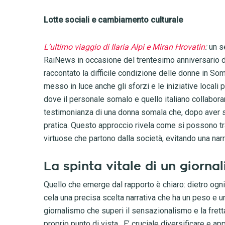
Lotte sociali e cambiamento culturale
L’ultimo viaggio di Ilaria Alpi e Miran Hrovatin
:
un s
RaiNews in occasione del trentesimo anniversario del
raccontato la difficile condizione delle donne in Soma
messo in luce anche gli sforzi e le iniziative locali
dove il personale somalo e quello italiano collabora
testimonianza di una donna somala che, dopo aver sub
pratica. Questo approccio rivela come si possono t
virtuose che partono dalla società, evitando una na
La spinta vitale di un giorn
Quello che emerge dal rapporto è chiaro: dietro ogni 
cela una precisa scelta narrativa che ha un peso e un
giornalismo che superi il sensazionalismo e la frett
proprio punto di vista. E’ cruciale diversificare e ap