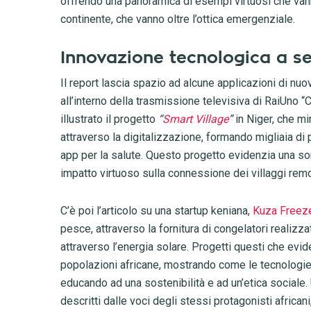
offrendo una panoramica di esempi virtuosi che vanno
continente, che vanno oltre l’ottica emergenziale.
Innovazione tecnologica a se
Il report lascia spazio ad alcune applicazioni di nuove
all’interno della trasmissione televisiva di RaiUno “C
illustrato il progetto
“
Smart Village
”
in Niger, che mi
attraverso la digitalizzazione, formando migliaia di pe
app per la salute. Questo progetto evidenzia una sor
impatto virtuoso sulla connessione dei villaggi re
C’è poi l’articolo su una startup keniana,
Kuza Freez
pesce, attraverso la fornitura di congelatori realizzat
attraverso l’energia solare. Progetti questi che evid
popolazioni africane, mostrando come le tecnologie 
educando ad una sostenibilità e ad un’etica sociale
descritti dalle voci degli stessi protagonisti african