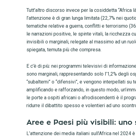
Tutt’altro discorso invece per la cosiddetta “Africa l
l’attenzione è di gran lunga limitata (22,7% nei quotid
tematiche relative a guerra, conflitti e terrorismo (
le narrazioni positive, le spinte vitali, la ricchezza
invisibili o marginali, relegate al massimo ad un ruol
spiegata, temuta più che compresa.
E c’è di più: nei programmi televisivi di informazion
sono marginali, rappresentando solo l’1,2% degli osp
“subalterni” o “difensivi”, e vengono interpellati su t
amplificando e rafforzando, in questo modo, un’imm
le porte a ospiti africani o afrodiscendenti è il pr
ridurre il dibattito spesso e volentieri ad uno scontr
Aree e Paesi più visibili: un
L’attenzione dei media italiani sull’Africa nel 2024 è