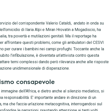
ervizio del corrispondente Valerio Cataldi, andato in onda su
l’omicidio di Ilaria Alpi e Miran Hrovatin a Mogadiscio, ha
lia, tra povertà e mutilazioni genitali. Ma il reportage ha
 per affrontare questi problemi, come gli ambulatori del CESVI
no per curare i bambini nei campi profughi. Toccante anche la
ito l’infibulazione, è diventata un’attivista contro questa
rattare temi complessi dando però rilevanza anche alle risposte
rrazione unidimensionale di disperazione.
alismo consapevole
immagine dell’Africa, e dietro anche al silenzio mediatico, si
a responsabilità. E’ importante andare in direzione di un
a, ma che faccia un’azione metacognitiva, interrogandosi sul
profondire le narrazioni, prestando attenzione ai tanti volti