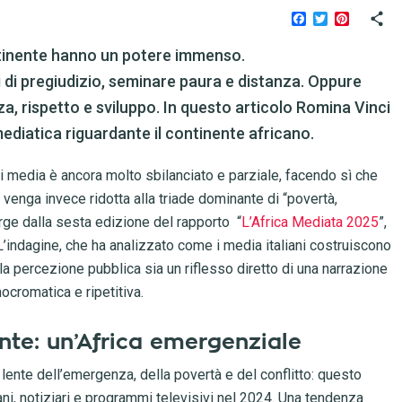
Facebook
Twitter
Pinteres
continente hanno un potere immenso.
i di pregiudizio, seminare paura e distanza. Oppure
a, rispetto e sviluppo. In questo articolo Romina Vinci
 mediatica riguardante il continente africano.
 dei media è ancora molto sbilanciato e parziale, facendo sì che
venga invece ridotta alla triade dominante di “povertà,
rge dalla sesta edizione del rapporto “
L’Africa Mediata 2025
”,
 L’indagine, che ha analizzato come i media italiani costruiscono
a percezione pubblica sia un riflesso diretto di una narrazione
ocromatica e ripetitiva.
te: un’Africa emergenziale
 lente dell’emergenza, della povertà e del conflitto: questo
i, notiziari e programmi televisivi nel 2024. Una tendenza