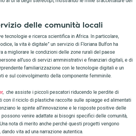
 al di là degli stereotipi, mostrando le mille sfaccettature del
rvizio delle comunità locali
 tecnologie e ricerca scientifica in Africa. In particolare,
odice, la vita è digitale” un servizio di Floriana Bulfon ha
ra a migliorare le condizioni delle zone rurali del paese
rsone all’uso di servizi amministrativi e finanziari digitali, e di
prendente familiarizzazione con le tecnologie digitali e un
moti e sul coinvolgimento della componente femminile.
er
, che assiste i piccoli pescatori riducendo le perdite di
i con il riciclo di plastiche raccolte sulle spiagge ed alimentati
enziano le spinte all’innovazione e le risposte positive delle
possono venire adattate ai bisogni specifici delle comunità,
. Una nota di merito anche perché questi progetti vengono
i, dando vita ad una narrazione autentica.