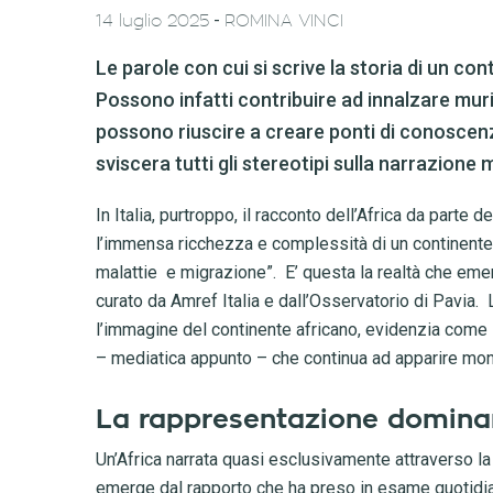
-
14 luglio 2025
ROMINA VINCI
Le parole con cui si scrive la storia di un 
Possono infatti contribuire ad innalzare mur
possono riuscire a creare ponti di conoscenz
sviscera tutti gli stereotipi sulla narrazione
In Italia, purtroppo, il racconto dell’Africa da parte
l’immensa ricchezza e complessità di un continente 
malattie e migrazione”. E’ questa la realtà che eme
curato da Amref Italia e dall’Osservatorio di Pavia.
l’immagine del continente africano, evidenzia come l
– mediatica appunto – che continua ad apparire mon
La rappresentazione dominan
Un’Africa narrata quasi esclusivamente attraverso la
emerge dal rapporto che ha preso in esame quotidian