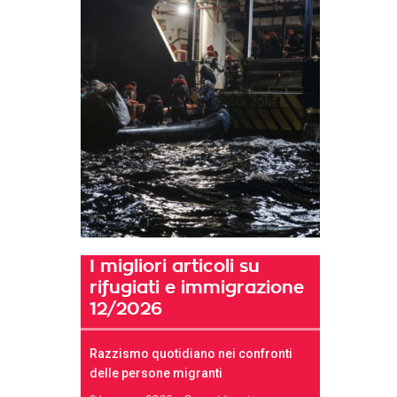
I migliori articoli su
rifugiati e immigrazione
12/2026
Razzismo quotidiano nei confronti
delle persone migranti