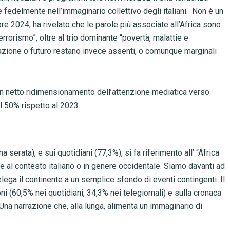
tte fedelmente nell’immaginario collettivo degli italiani. Non è un
 2024, ha rivelato che le parole più associate all’Africa sono
errorismo”, oltre al trio dominante “povertà, malattie e
vazione o futuro restano invece assenti, o comunque marginali
 un netto ridimensionamento dell’attenzione mediatica verso
del 50% rispetto al 2023.
ma serata), e sui quotidiani (77,3%), si fa riferimento all’ “Africa
ne al contesto italiano o in genere occidentale. Siamo davanti ad
lega il continente a un semplice sfondo di eventi contingenti. Il
ni (60,5% nei quotidiani, 34,3% nei telegiornali) e sulla cronaca
Una narrazione che, alla lunga, alimenta un immaginario di