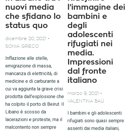
nuovi media
l’immagine dei
che sfidano lo
bambini e
status quo
degli
adolescenti
-
dicembre 20, 2021
rifugiati nei
SONIA GRIECO
media.
Inflazione alle stelle,
Impressioni
emigrazione di massa,
dal fronte
mancanza di elettricità, di
italiano
medicine e di carburante a
cui va aggiunta la grave crisi
-
marzo 9, 2021
prodotta dall’esplosione che
VALENTINA BAÚ
ha colpito il porto di Beirut. Il
Libano è scosso da
I bambini e gli adolescenti
lacerazioni e proteste, ma il
rifugiati sono quasi sempre
malcontento non sempre
assenti dai media italiani,