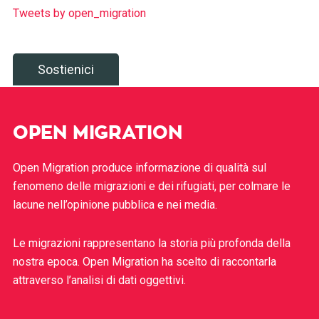
Tweets by open_migration
Sostienici
OPEN MIGRATION
Open Migration produce informazione di qualità sul
fenomeno delle migrazioni e dei rifugiati, per colmare le
lacune nell’opinione pubblica e nei media.
Le migrazioni rappresentano la storia più profonda della
nostra epoca. Open Migration ha scelto di raccontarla
attraverso l’analisi di dati oggettivi.