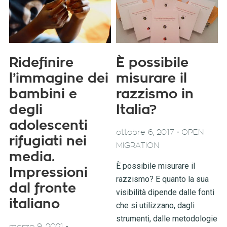
Ridefinire
È possibile
l’immagine dei
misurare il
bambini e
razzismo in
degli
Italia?
adolescenti
-
ottobre 6, 2017
OPEN
rifugiati nei
MIGRATION
media.
È possibile misurare il
Impressioni
razzismo? E quanto la sua
dal fronte
visibilità dipende dalle fonti
italiano
che si utilizzano, dagli
strumenti, dalle metodologie
-
marzo 9, 2021