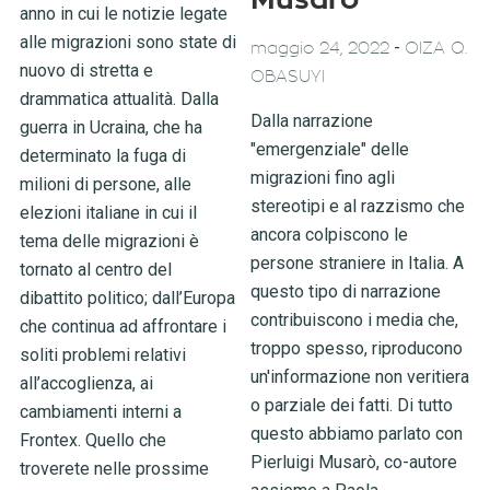
Musarò
anno in cui le notizie legate
alle migrazioni sono state di
-
maggio 24, 2022
OIZA Q.
nuovo di stretta e
OBASUYI
drammatica attualità. Dalla
Dalla narrazione
guerra in Ucraina, che ha
"emergenziale" delle
determinato la fuga di
migrazioni fino agli
milioni di persone, alle
stereotipi e al razzismo che
elezioni italiane in cui il
ancora colpiscono le
tema delle migrazioni è
persone straniere in Italia. A
tornato al centro del
questo tipo di narrazione
dibattito politico; dall’Europa
contribuiscono i media che,
che continua ad affrontare i
troppo spesso, riproducono
soliti problemi relativi
un'informazione non veritiera
all’accoglienza, ai
o parziale dei fatti. Di tutto
cambiamenti interni a
questo abbiamo parlato con
Frontex. Quello che
Pierluigi Musarò, co-autore
troverete nelle prossime