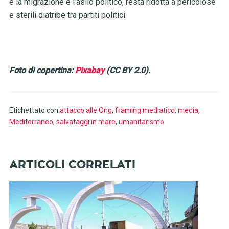
è la migrazione e l’asilo politico, resta ridotta a pericolose
e sterili diatribe tra partiti politici.
Foto di copertina:
Pixabay
(CC BY 2.0).
Etichettato con:
attacco alle Ong
,
framing mediatico
,
media
,
Mediterraneo
,
salvataggi in mare
,
umanitarismo