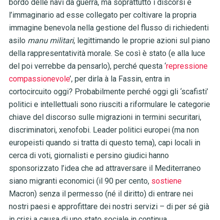
bordo delle navi da guerra, ma soprattutto i discorsi e
l’immaginario ad esse collegato
per coltivare la propria
immagine benevola nella gestione del flusso di richiedenti
asilo
manu militari
,
legittimando le proprie azioni sul piano
della rappresentatività morale. Se così è stato (e alla luce
del poi verrebbe da pensarlo), perché questa ‘
repressione
compassionevole
’, per dirla à la Fassin, entra in
cortocircuito oggi? Probabilmente perché oggi gli ‘scafisti’
politici e intellettuali sono riusciti a riformulare le categorie
chiave del discorso sulle migrazioni in termini securitari,
discriminatori, xenofobi. Leader politici europei (ma non
europeisti quando si tratta di questo tema), capi locali in
cerca di voti, giornalisti e persino giudici hanno
sponsorizzato l’idea che ad attraversare il Mediterraneo
siano migranti economici (il 90 per cento,
sostiene
Macron) senza il permesso (né il diritto) di entrare nei
nostri paesi e approfittare dei nostri servizi – di per sé già
in crisi a causa di uno stato sociale in continua