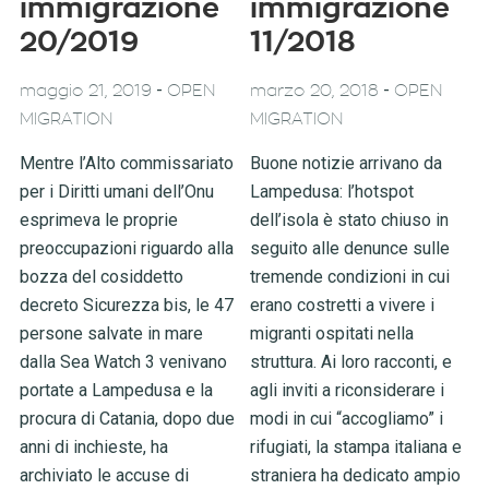
immigrazione
immigrazione
20/2019
11/2018
-
-
maggio 21, 2019
OPEN
marzo 20, 2018
OPEN
MIGRATION
MIGRATION
Mentre l’Alto commissariato
Buone notizie arrivano da
per i Diritti umani dell’Onu
Lampedusa: l’hotspot
esprimeva le proprie
dell’isola è stato chiuso in
preoccupazioni riguardo alla
seguito alle denunce sulle
bozza del cosiddetto
tremende condizioni in cui
decreto Sicurezza bis, le 47
erano costretti a vivere i
persone salvate in mare
migranti ospitati nella
dalla Sea Watch 3 venivano
struttura. Ai loro racconti, e
portate a Lampedusa e la
agli inviti a riconsiderare i
procura di Catania, dopo due
modi in cui “accogliamo” i
anni di inchieste, ha
rifugiati, la stampa italiana e
archiviato le accuse di
straniera ha dedicato ampio