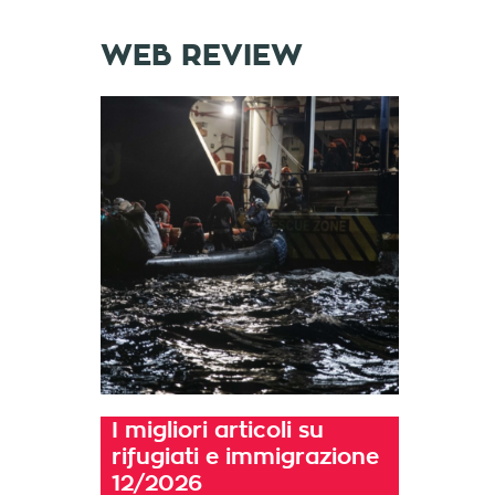
WEB REVIEW
I migliori articoli su
rifugiati e immigrazione
12/2026