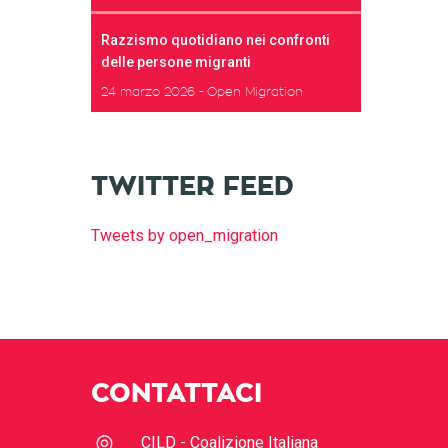
Razzismo quotidiano nei confronti
delle persone migranti
24 marzo 2026
Open Migration
TWITTER FEED
Tweets by open_migration
CONTATTACI
CILD - Coalizione Italiana