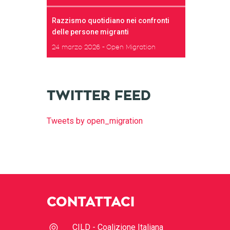
Razzismo quotidiano nei confronti
delle persone migranti
24 marzo 2026
Open Migration
TWITTER FEED
Tweets by open_migration
CONTATTACI
CILD - Coalizione Italiana