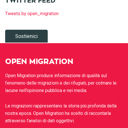
TWITTER FEED
Tweets by open_migration
Sostienici
OPEN MIGRATION
Open Migration produce informazione di qualità sul
fenomeno delle migrazioni e dei rifugiati, per colmare le
lacune nell’opinione pubblica e nei media.
Le migrazioni rappresentano la storia più profonda della
nostra epoca. Open Migration ha scelto di raccontarla
attraverso l’analisi di dati oggettivi.