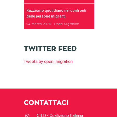
Razzismo quotidiano nei confronti
delle persone migranti
24 marzo 2026
Open Migration
TWITTER FEED
Tweets by open_migration
CONTATTACI
CILD - Coalizione Italiana