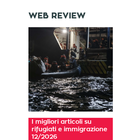
WEB REVIEW
I migliori articoli su
rifugiati e immigrazione
12/2026