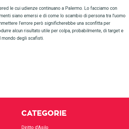
ered le cui udienze continuano a Palermo. Lo facciamo con
lementi siano emersi e di come lo scambio di persona tra l’uomo
mmettere l’errore però significherebbe una sconfitta per
durre alcun risultato utile per colpa, probabilmente, di target e
 mondo degli scafisti.
CATEGORIE
Diritto d’Asilo