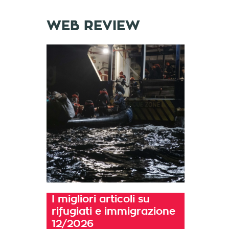
WEB REVIEW
I migliori articoli su
rifugiati e immigrazione
12/2026