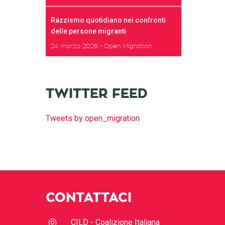
Razzismo quotidiano nei confronti
delle persone migranti
24 marzo 2026
Open Migration
TWITTER FEED
Tweets by open_migration
CONTATTACI
CILD - Coalizione Italiana