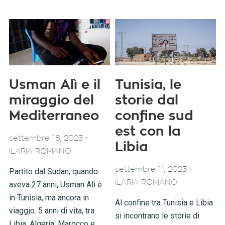
Usman Alì e il
Tunisia, le
miraggio del
storie dal
Mediterraneo
confine sud
est con la
-
settembre 18, 2023
Libia
ILARIA ROMANO
-
settembre 11, 2023
Partito dal Sudan, quando
ILARIA ROMANO
aveva 27 anni, Usman Alì è
in Tunisia, ma ancora in
Al confine tra Tunisia e Libia
viaggio. 5 anni di vita, tra
si incontrano le storie di
Libia, Algeria, Marocco e