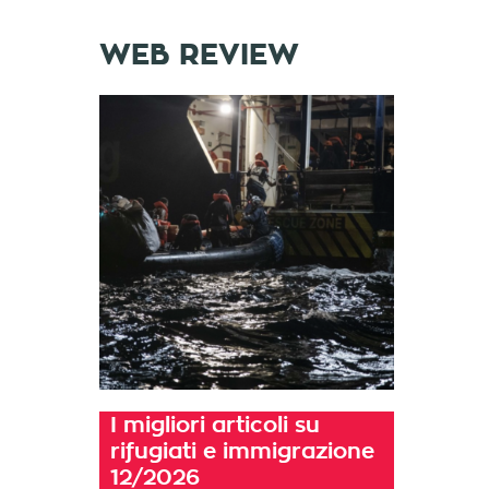
WEB REVIEW
I migliori articoli su
rifugiati e immigrazione
12/2026