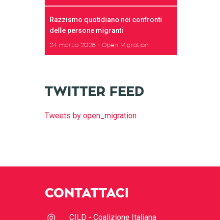
Razzismo quotidiano nei confronti
delle persone migranti
24 marzo 2026
Open Migration
TWITTER FEED
Tweets by open_migration
CONTATTACI
CILD - Coalizione Italiana