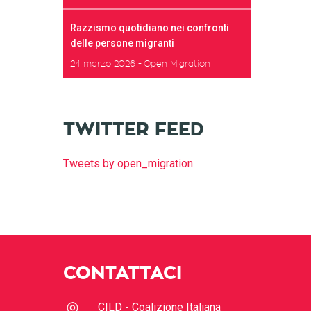
Razzismo quotidiano nei confronti
delle persone migranti
24 marzo 2026
Open Migration
TWITTER FEED
Tweets by open_migration
CONTATTACI
CILD - Coalizione Italiana