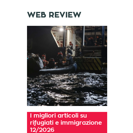
WEB REVIEW
I migliori articoli su
rifugiati e immigrazione
12/2026