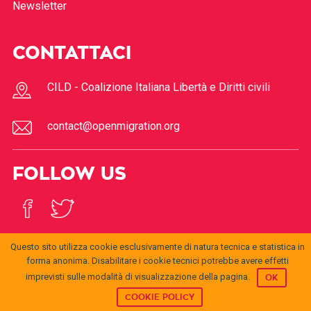
Newsletter
CONTATTACI
CILD - Coalizione Italiana Libertà e Diritti civili
contact@openmigration.org
FOLLOW US
Questo sito utilizza cookie esclusivamente di natura tecnica e statistica in
forma anonima. Disabilitare i cookie tecnici potrebbe avere effetti
imprevisti sulle modalità di visualizzazione della pagina.
OK
© 2017
Open
openmigration.org
by
CILD
is licensed under a
Creative
Migration
Commons Attribution 4.0 International License
.
COOKIE POLICY
Permissions beyond the scope of this license may be