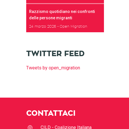
Razzismo quotidiano nei confronti
delle persone migranti
24 marzo 2026
Open Migration
TWITTER FEED
Tweets by open_migration
CONTATTACI
CILD - Coalizione Italiana