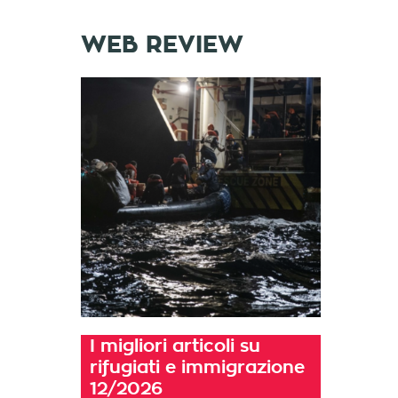
WEB REVIEW
I migliori articoli su
rifugiati e immigrazione
12/2026