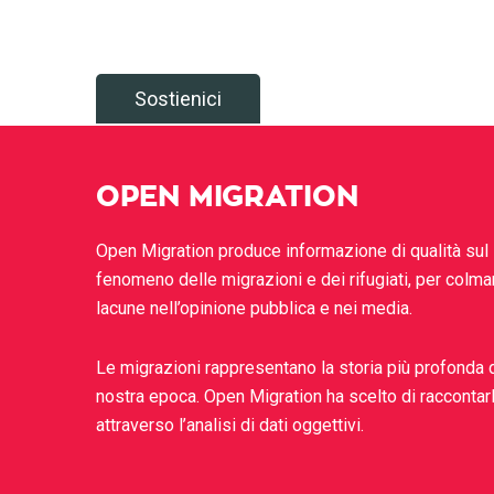
Sostienici
OPEN MIGRATION
Open Migration produce informazione di qualità sul
fenomeno delle migrazioni e dei rifugiati, per colma
lacune nell’opinione pubblica e nei media.
Le migrazioni rappresentano la storia più profonda 
nostra epoca. Open Migration ha scelto di raccontar
attraverso l’analisi di dati oggettivi.