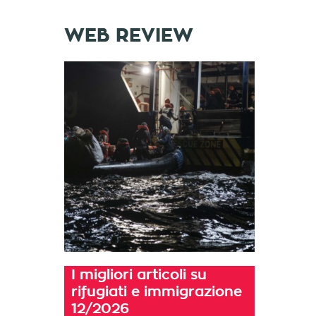
WEB REVIEW
I migliori articoli su
rifugiati e immigrazione
12/2026