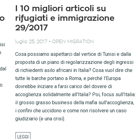
I 10 migliori articoli su
eo
rifugiati e immigrazione
29/2017
-
luglio 25, 2017
OPEN MIGRATION
isi
n
Cosa possiamo aspettarci dal vertice di Tunisi e dalla
proposta di un piano di regolarizzazione degli ingressi
 dal
di richiedenti asilo africani in Italia? Cosa vuol dire che
tutte le barche portano a Roma, e perché l’Europa
o.
dovrebbe iniziare a farsi carico del dovere di
accoglienza solidalmente all’Italia? Poi, focus sull’Italia:
il grosso grasso business della mafia sull’accoglienza,
i confini che uccidono e come non risolvere un caso
giudiziario (e una crisi).