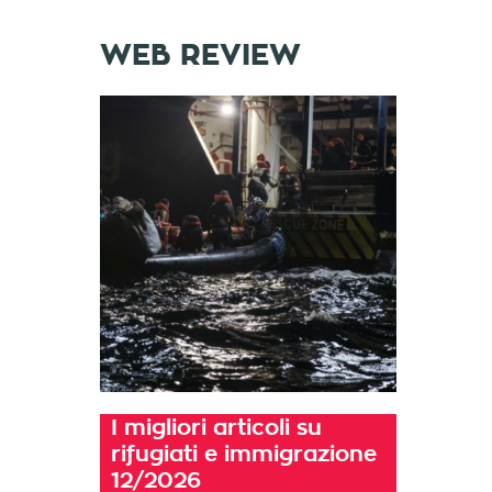
WEB REVIEW
I migliori articoli su
rifugiati e immigrazione
12/2026