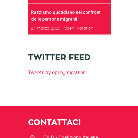
Razzismo quotidiano nei confronti
delle persone migranti
24 marzo 2026
Open Migration
TWITTER FEED
Tweets by open_migration
CONTATTACI
CILD - Coalizione Italiana