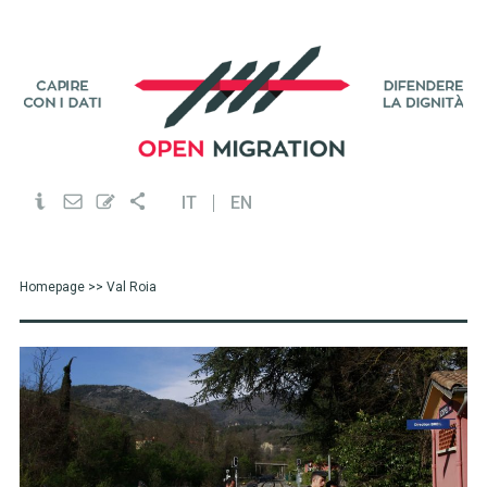
IT
EN
Homepage
>> Val Roia