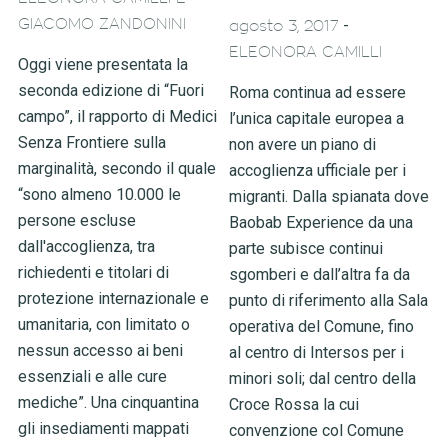
-
GIACOMO ZANDONINI
agosto 3, 2017
ELEONORA CAMILLI
Oggi viene presentata la
seconda edizione di “Fuori
Roma continua ad essere
campo”, il rapporto di Medici
l’unica capitale europea a
Senza Frontiere sulla
non avere un piano di
marginalità, secondo il quale
accoglienza ufficiale per i
“sono almeno 10.000 le
migranti. Dalla spianata dove
persone escluse
Baobab Experience da una
dall'accoglienza, tra
parte subisce continui
richiedenti e titolari di
sgomberi e dall’altra fa da
protezione internazionale e
punto di riferimento alla Sala
umanitaria, con limitato o
operativa del Comune, fino
nessun accesso ai beni
al centro di Intersos per i
essenziali e alle cure
minori soli; dal centro della
mediche”. Una cinquantina
Croce Rossa la cui
gli insediamenti mappati
convenzione col Comune