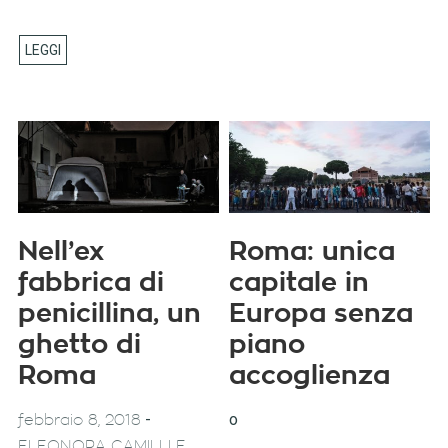
Nell’ex
Roma: unica
fabbrica di
capitale in
penicillina, un
Europa senza
ghetto di
piano
Roma
accoglienza
-
o
febbraio 8, 2018
ELEONORA CAMILLI E