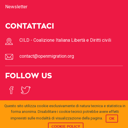
Newsletter
CONTATTACI
CILD - Coalizione Italiana Libertà e Diritti civili
contact@openmigration.org
FOLLOW US
Questo sito utilizza cookie esclusivamente di natura tecnica e statistica in
forma anonima. Disabilitare i cookie tecnici potrebbe avere effetti
imprevisti sulle modalità di visualizzazione della pagina.
OK
© 2017
Open
openmigration.org
by
CILD
is licensed under a
Creative
Migration
Commons Attribution 4.0 International License
.
COOKIE POLICY