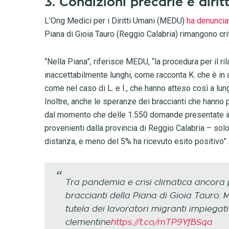
3. Condizioni precarie e dirit
L’Ong Medici per i Diritti Umani (MEDU)
ha denuncia
Piana di Gioia Tauro (Reggio Calabria) rimangono cri
“Nella Piana”, riferisce MEDU, “la procedura per il r
inaccettabilmente lunghi, come racconta K. che è in
come nel caso di L. e I., che hanno atteso così a lu
Inoltre, anche le speranze dei braccianti che hanno 
dal momento che delle 1.550 domande presentate in C
provenienti dalla provincia di Reggio Calabria – solo
distanza, e meno del 5% ha ricevuto esito positivo”.
Tra pandemia e crisi climatica ancora p
braccianti della Piana di Gioia Tauro. M
tutela dei lavoratori migranti impiegati
clementine
https://t.co/mTP9YfBSqa