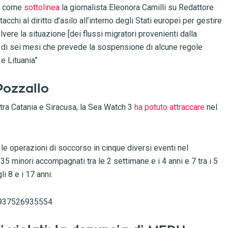
co, come
sottolinea
la giornalista Eleonora Camilli su Redattore
cchi al diritto d’asilo all’interno degli Stati europei per gestire
olvere la situazione [dei flussi migratori provenienti dalla
a di sei mesi che prevede la sospensione di alcune regole
 e Lituania”
Pozzallo
 tra Catania e Siracusa, la Sea Watch 3
ha potuto attraccare
nel
o le operazioni di soccorso in cinque diversi eventi nel
5 minori accompagnati tra le 2 settimane e i 4 anni e 7 tra i 5
i 8 e i 17 anni.
64937526935554