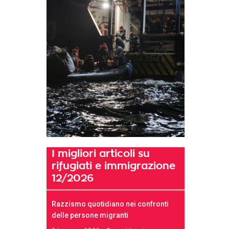
I migliori articoli su
rifugiati e immigrazione
12/2026
Razzismo quotidiano nei confronti
delle persone migranti
t