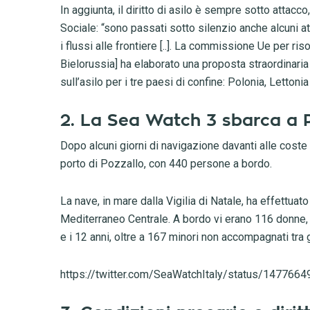
In aggiunta, il diritto di asilo è sempre sotto attac
Sociale: “sono passati sotto silenzio anche alcuni atta
i flussi alle frontiere [..]. La commissione Ue per ris
Bielorussia] ha elaborato una proposta straordinari
sull’asilo per i tre paesi di confine: Polonia, Lettonia
2. La Sea Watch 3 sbarca a 
Dopo alcuni giorni di navigazione davanti alle coste
porto di Pozzallo, con 440 persone a bordo.
La nave, in mare dalla Vigilia di Natale, ha effettuat
Mediterraneo Centrale. A bordo vi erano 116 donne, 3
e i 12 anni, oltre a 167 minori non accompagnati tra gl
https://twitter.com/SeaWatchItaly/status/14776