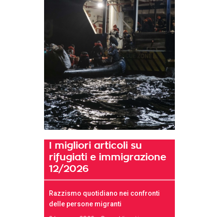
I migliori articoli su
rifugiati e immigrazione
12/2026
Razzismo quotidiano nei confronti
delle persone migranti
t