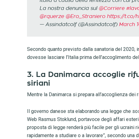
Italia a causa della lentezza con cui p
La nostra denuncia sul
@Corriere
#lav
@rquerze
@Ero_Straniero
https://t.c
— Assindatcolf (@Assindatcolf)
March 1
Secondo quanto previsto dalla sanatoria del 2020, i
dovesse lasciare l’Italia prima dell’accoglimento dell
3. La Danimarca accoglie rifug
siriani
Mentre la Danimarca si prepara all’accoglienza dei ri
Il governo danese sta elaborando una legge che sospe
Web Rasmus Stoklund, portavoce degli affari esteri
proposta di legge renderà più facile per gli ucraini
rapidamente a studiare o a lavorare”, secondo una d