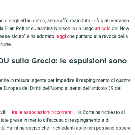
 degli affari esteri, abbia affermato tutti i rifugiati verranno
da Elian Peltier e Jasmina Nielsen in un lungo
articolo
del New
aese sicuro” e ha adottato
leggi
che puntano alla revoca della
riane.
DU sulla Grecia: le espulsioni sono
enire in misura urgente per impedire il respingimento di quattro
e Europea dei Diritti dell’Uomo ai sensi dell’articolo 39 del
ivili –
tra le associazioni riccorrenti
– la Corte ha richiesto al
ate prese in merito all’accusa di respingimento e di
nti. Ha infine deciso che i richiedenti asilo non possano essere