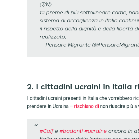
(7/N)
Ci preme di più sottolineare come, nonos
sistema di accoglienza in Italia contin
il rispetto della dignità e della libert
realizzato;
— Pensare Migrante (@PensareMigran
2. I cittadini ucraini in Itali
I cittadini ucraini presenti in Italia che vorrebbero 
prendere in Ucraina –
rischiano di
non riuscire più a
#Colf
e
#badanti
#ucraine
ancora in at