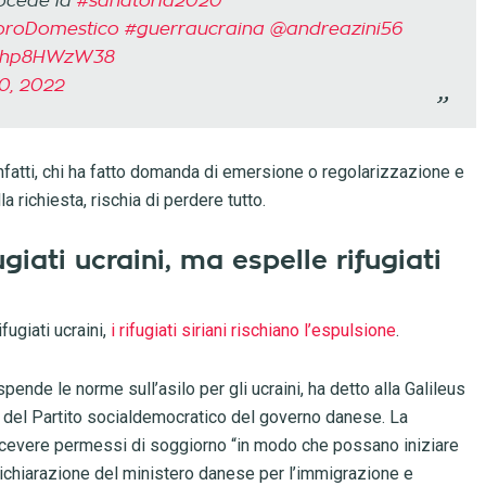
rocede la
#sanatoria2020
oroDomestico
#guerraucraina
@andreazini56
o/hhp8HWzW38
0, 2022
nfatti, chi ha fatto domanda di emersione o regolarizzazione e
a richiesta, rischia di perdere tutto.
iati ucraini, ma espelle rifugiati
fugiati ucraini,
i rifugiati siriani rischiano l’espulsione
.
nde le norme sull’asilo per gli ucraini, ha detto alla Galileus
 del Partito socialdemocratico del governo danese. La
 ricevere permessi di soggiorno “in modo che possano iniziare
ichiarazione del ministero danese per l’immigrazione e