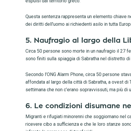
espulsi dal territorio greco.
Questa sentenza rappresenta un elemento chiave nel
dei diritti dell’uomo ai richiedenti asilo in tutta Europ
5. Naufragio al largo della Li
Circa 50 persone sono morte in un naufragio il 27 feb
sono finiti sulla spiaggia di Sabratha nel distretto d
Secondo l’ONG Alarm Phone, circa 50 persone stavan
affondata al largo della città di Sabratha, a ovest di 
settimana che non c’erano sopravvissuti, ma più di un
6. Le condizioni disumane nei
Migranti e rifugiati minorenni che soggiornano nel 
ricevere cibo a sufficienza e che le loro stanze son