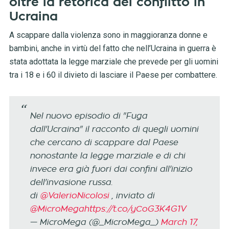
oltre la retorica del conflitto in
Ucraina
A scappare dalla violenza sono in maggioranza donne e
bambini, anche in virtù del fatto che nell’Ucraina in guerra è
stata adottata la legge marziale che prevede per gli uomini
tra i 18 e i 60 il divieto di lasciare il Paese per combattere.
Nel nuovo episodio di "Fuga
dall'Ucraina" il racconto di quegli uomini
che cercano di scappare dal Paese
nonostante la legge marziale e di chi
invece era già fuori dai confini all'inizio
dell'invasione russa.
di
@ValerioNicolosi
, inviato di
@MicroMega
https://t.co/yCoG3K4G1V
— MicroMega (@_MicroMega_)
March 17,