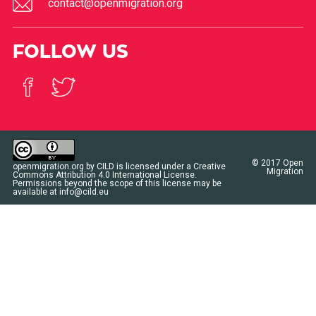
contact@openmigration.org
FOLLOW US
© 2017
Open
openmigration.org
by
CILD
is licensed under a
Creative
Migration
Commons Attribution 4.0 International License
.
Permissions beyond the scope of this license may be
available at
info@cild.eu