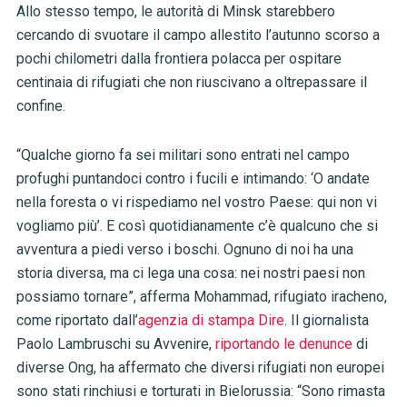
Allo stesso tempo, le autorità di Minsk starebbero
cercando di svuotare il campo allestito l’autunno scorso a
pochi chilometri dalla frontiera polacca per ospitare
centinaia di rifugiati che non riuscivano a oltrepassare il
confine.
“Qualche giorno fa sei militari sono entrati nel campo
profughi puntandoci contro i fucili e intimando: ‘O andate
nella foresta o vi rispediamo nel vostro Paese: qui non vi
vogliamo più’. E così quotidianamente c’è qualcuno che si
avventura a piedi verso i boschi. Ognuno di noi ha una
storia diversa, ma ci lega una cosa: nei nostri paesi non
possiamo tornare”, afferma Mohammad, rifugiato iracheno,
come riportato dall’
agenzia di stampa Dire
. Il giornalista
Paolo Lambruschi su Avvenire,
riportando le denunce
di
diverse Ong, ha affermato che diversi rifugiati non europei
sono stati rinchiusi e torturati in Bielorussia: “Sono rimasta