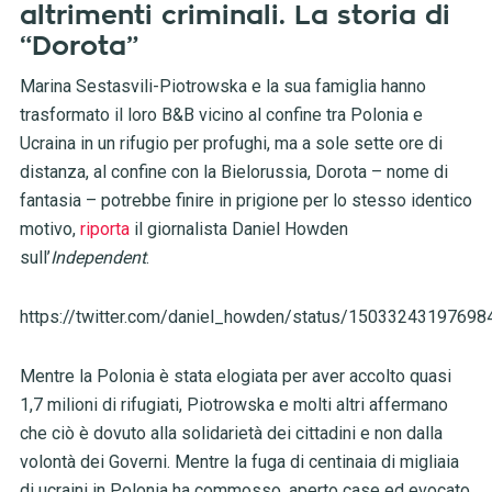
altrimenti criminali. La storia di
“Dorota”
Marina Sestasvili-Piotrowska e la sua famiglia hanno
trasformato il loro B&B vicino al confine tra Polonia e
Ucraina in un rifugio per profughi, ma a sole sette ore di
distanza, al confine con la Bielorussia, Dorota – nome di
fantasia – potrebbe finire in prigione per lo stesso identico
motivo,
riporta
il giornalista Daniel Howden
sull’
Independent
.
https://twitter.com/daniel_howden/status/1503324319769
Mentre la Polonia è stata elogiata per aver accolto quasi
1,7 milioni di rifugiati, Piotrowska e molti altri affermano
che ciò è dovuto alla solidarietà dei cittadini e non dalla
volontà dei Governi. Mentre la fuga di centinaia di migliaia
di ucraini in Polonia ha commosso, aperto case ed evocato