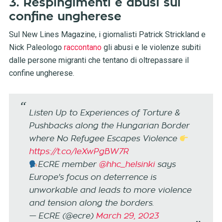
3. Respingimenti e abusi sul
confine ungherese
Sul New Lines Magazine, i giornalisti Patrick Strickland e
Nick Paleologo
raccontano
gli abusi e le violenze subiti
dalle persone migranti che tentano di oltrepassare il
confine ungherese.
Listen Up to Experiences of Torture &
Pushbacks along the Hungarian Border
where No Refugee Escapes Violence
https://t.co/IeXwPgBW7R
ECRE member
@hhc_helsinki
says
Europe's focus on deterrence is
unworkable and leads to more violence
and tension along the borders.
— ECRE (@ecre)
March 29, 2023