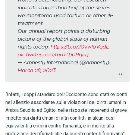
world is deteriorating. Our research
indicates more than half of the states
we monitored used torture or other ill-
treatment.
Our annual report paints a disturbing
picture of the global state of human
rights today:
https://t.co/J0vwlpVqdE
pic.twitter.com/mrdTb09qeq
— Amnesty International (@amnesty)
March 28, 2023
“Infatti, i doppi standard dell’Occidente sono stati evidenti
nel silenzio assordante sulle violazioni dei diritti umani in
Arabia Saudita ed Egitto, nelle risposte incoerenti al grave
impatto sui diritti umani di altri conflitti, in alcuni casi
equivalenti a crimini contro l’umanità, e in merito alla
protezione dei rifugiati che da questi contesti fuggivano”,