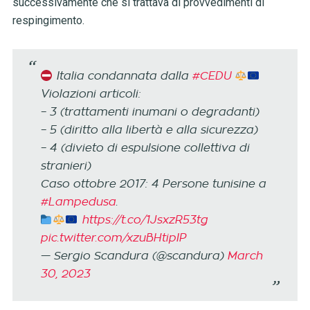
successivamente che si trattava di provvedimenti di
respingimento.
Italia condannata dalla
#CEDU
Violazioni articoli:
– 3 (trattamenti inumani o degradanti)
– 5 (diritto alla libertà e alla sicurezza)
– 4 (divieto di espulsione collettiva di
stranieri)
Caso ottobre 2017: 4 Persone tunisine a
#Lampedusa
.
https://t.co/1JsxzR53tg
pic.twitter.com/xzuBHtipIP
— Sergio Scandura (@scandura)
March
30, 2023