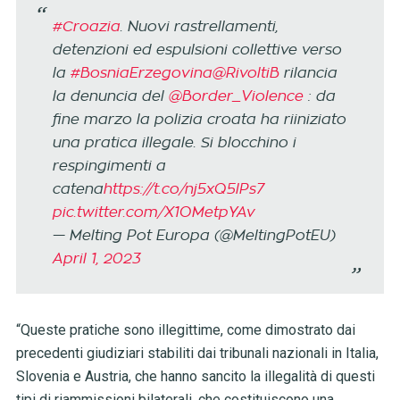
#Croazia
. Nuovi rastrellamenti,
detenzioni ed espulsioni collettive verso
la
#BosniaErzegovina
@RivoltiB
rilancia
la denuncia del
@Border_Violence
: da
fine marzo la polizia croata ha riiniziato
una pratica illegale. Si blocchino i
respingimenti a
catena
https://t.co/nj5xQ5lPs7
pic.twitter.com/X1OMetpYAv
— Melting Pot Europa (@MeltingPotEU)
April 1, 2023
“Queste pratiche sono illegittime, come dimostrato dai
precedenti giudiziari stabiliti dai tribunali nazionali in Italia,
Slovenia e Austria, che hanno sancito la illegalità di questi
tipi di riammissioni bilaterali, che costituiscono una