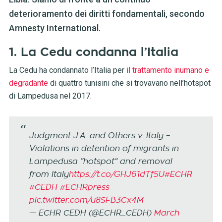
deterioramento dei diritti fondamentali, secondo
Amnesty International.
1. La Cedu condanna l’Italia
La Cedu ha condannato l’Italia per
il trattamento inumano e
degradante
di quattro tunisini che si trovavano nell’hotspot
di Lampedusa nel 2017.
Judgment J.A. and Others v. Italy –
Violations in detention of migrants in
Lampedusa “hotspot” and removal
from Italy
https://t.co/GHJ61dTf5U
#ECHR
#CEDH
#ECHRpress
pic.twitter.com/u8SFB3Cx4M
— ECHR CEDH (@ECHR_CEDH)
March